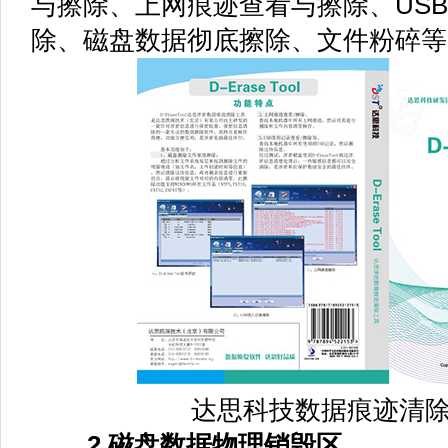
与擦除、上网痕迹查看与擦除、US
除、磁盘数据彻底擦除、文件粉碎等
达思科技数据痕迹清
2 磁盘数据物理销毁区