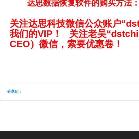
都可以返回达思公司进行深造，把工
决。
达思数据恢复实验室加强班安排
一对一授课，随报名随学。
达思数据恢复高级班注意事项
1、为保证培训效果，只能同时接
2、学员需要安排住宿的，请提
订房。
3、预约报名咨询010-62672120 1
师、
4、本培训班只接受达思数据恢
员，其他途径报名无效。