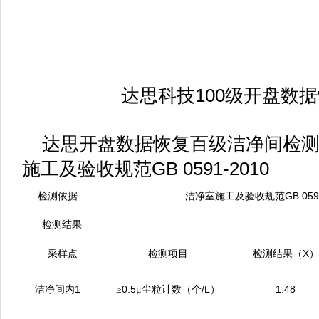
达思科技100级开盘数
达思开盘数据恢复百级洁净间检测
施工及验收规范GB 0591-2010
GB 059
检测依据
洁净室施工及验收规范
检测结果
X
采样点
检测项目
检测结果（
）
1
0.5
/L
1.48
洁净间内
≥
μ
尘粒计数（个
）