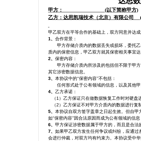
达思数
甲方： (以下简称甲方)
乙方：达思凯瑞技术（北京）有限公司 (
甲乙双方在平等合作的基础上，双方同意并达成
1
、
合作背景：
甲方存储介质内的数据丢失或损坏，委托乙
质内的保密信息，甲乙双方就其保密相关事宜达
2
、
保密内容：
甲方存储介质内所涉及的包括但不限于甲方
其它涉密数据信息。
3
、
本协议中的“保密内容”不包括：
任何形式处于公有领域的信息，以及其他甲
4
、
乙方承诺：
1
（
）乙方保证只在做数据恢复工作时对硬盘
2
（
）乙方保证不对甲方介质内的数据进行复
5
、
本协议自双方签字盖章之日起生效。但自甲
如“保密内容”因合法原因而成为公有领域的信息
6
、
甲方保证涉密数据属于甲方的，而且是合法
7
、
如果甲乙双方发生任何争议或纠纷，应通过
会进行仲裁，对双方均有约束力。本协议受中华