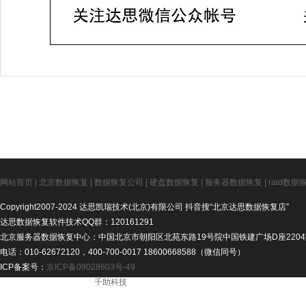
网站首页
|
北京数据恢复
|
数据恢复公司
|
硬盘数据恢复
|
服务器数据恢复
|
raid数据
Copyright2007-2024 达思凯瑞技术(北京)有限公司 抖音搜“北京达思数据恢复店”
达思数据恢复软件技术QQ群：120161291
北京服务器数据恢复中心：中国北京市朝阳区北苑东路19号院中国铁建广场D座2204
电话：010-62672120，400-700-0017 18600668588（微信同号）
ICP备案号：
京ICP备09028603号-49
ICP备案号： - 技术支持：
千助科技