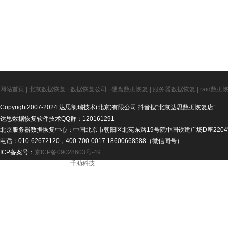
网站首页
|
北京数据恢复
|
数据恢复公司
|
硬盘数据恢复
|
服务器数据恢复
|
raid数据
Copyright2007-2024 达思凯瑞技术(北京)有限公司 抖音搜“北京达思数据恢复店”
达思数据恢复软件技术QQ群：120161291
北京服务器数据恢复中心：中国北京市朝阳区北苑东路19号院中国铁建广场D座2204
电话：010-62672120，400-700-0017 18600668588（微信同号）
ICP备案号：
京ICP备09028603号-49
ICP备案号： - 技术支持：
千助科技